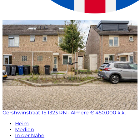
Gershwinstraat 15
1323 RN · Almere
€ 450.000 k.k.
Heim
Medien
In der Nähe