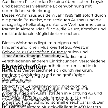
Auf diesem Platz finden Sie eine überraschend royale
und besonders vielseitige Eckenwohnung mit
ordentlicher Verkleidung.
Dieses Wohnhaus aus dem Jahr 1989 fällt sofort durch
die gerade Bauweise, den schlauen Ausbau und die
einzigartige Kelleretage unter der Wohnzimmer: eine
Rarität in Almere. Ideal für die, die Raum, Komfort und
multifunktionale Möglichkeiten suchen.
Dieses Wohnhaus liegt im ruhigen und
kinderfreundlichen Musikviertel Süd-West, in
Gehweite zu Geschäften, Grundschulen und
Lesen Sie die vollständige Beschreibung →
Sporteinrichtungen wie Fitnessstudios und
verschiedenen anderen Einrichtungen. Verschiedene
Eigenschaften
Supermärkte und Gesundheitszentren sind in der
Nähe. Das Viertel zeichnet sich durch viel Grün,
moderne Architektur und eine großzügige
Vraagprijs
€ 450.000 k.k.
Gestaltung aus.
Status
Verkocht
Object type
Eengezinswoning, hoekwoning
Die Lage der Wohnung bietet hervorragende
Soort bouw
Bestaande bouw
Anbindungen an Ausfallstraßen in Richtung A6 und
Bouwjaar
1989
A27, wodurch Städte wie Amsterdam, Utrecht,
Soort dak
Zadeldak bedekt met pannen
Amersfoort und Schiphol schnell erreichbar sind. Der
Energielabel
B
NS-Bahnhof Almere Muziekwijk liegt in 450 Metern